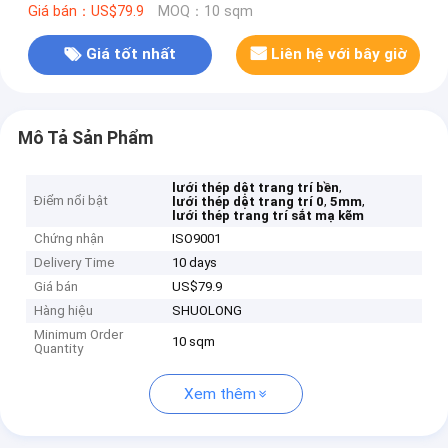
Giá bán：US$79.9
MOQ：10 sqm
Giá tốt nhất
Liên hệ với bây giờ
Mô Tả Sản Phẩm
,
lưới thép dệt trang trí bền
Điểm nổi bật
,
,
lưới thép dệt trang trí 0
5mm
lưới thép trang trí sắt mạ kẽm
Chứng nhận
ISO9001
Delivery Time
10 days
Giá bán
US$79.9
Hàng hiệu
SHUOLONG
Minimum Order
10 sqm
Quantity
Xem thêm