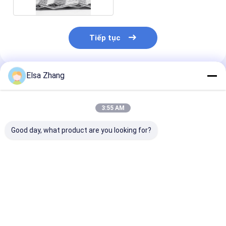
Tiếp tục
Elsa Zhang
Sản Phẩm Khuyến Cáo
3:55 AM
Good day, what product are you looking for?
Nội thất ngoài trời
Màng vải kim loại
18mm Weft Pi
Stainless Steel Metal
thép không gỉ được
trang trí Wove
Mesh Panel
thiết kế tùy chỉnh
Mesh với tinh 
Customized Finish
cho lớp phủ mặt tiền
dầu miễn phí v
cho các dự án thiết
quy mô lớn trong các
phẳng số 1
Giá tốt nhất
Giá tốt nhất
Giá tốt n
kế cao cấp
tòa nhà thương mại