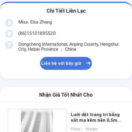
Chi Tiết Liên Lạc
Miss. Elsa Zhang
(86)15131895520
Dongcheng International, Anping County, Hengshui
City, Hebei Province ， China
Liên hệ với bây giờ
Nhận Giá Tốt Nhất Cho
Lưới dệt trang trí bằng
sắt mạ kẽm bền 0,5mm
Dia
Price： 10 sqm