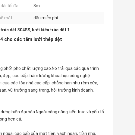
dài tối đa:
3m
 bề mặt:
dầu miễn phí
 ​​trúc dệt 304SS
,
lưới kiến ​​trúc dệt 1
4 cho các tấm lưới thép dệt
 phốt pho chất lượng cao.Nó trải qua các quá trình
bền, đẹp, cao cấp, hàm lượng khoa học công nghệ
rời của các tòa nhà cao cấp, chẳng hạn như rèm cửa,
sạn, vũ trường sang trọng, hội trường kinh doanh,
dựng hiện đại hóa.Ngoài công năng kiến ​​trúc và yếu tố
rọng hơn cả.
n ngoài cao cấp của mặt tiền, vách ngăn, trần nhà,