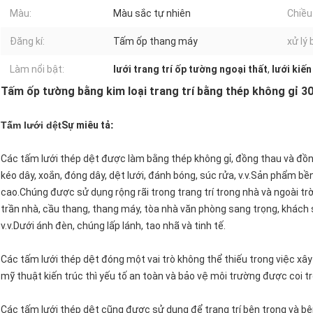
Màu:
Màu sắc tự nhiên
Chiều 
Đăng kí:
Tấm ốp thang máy
xử lý
Làm nổi bật:
lưới trang trí ốp tường ngoại thất
,
lưới kiến
Tấm ốp tường bằng kim loại trang trí bằng thép không gỉ 30
Tấm lưới dệt
Sự miêu tả
:
Các tấm lưới thép dệt được làm bằng thép không gỉ, đồng thau và đồng
kéo dây, xoắn, đóng dây, dệt lưới, đánh bóng, súc rửa, v.v.Sản phẩm 
cao.Chúng được sử dụng rộng rãi trong trang trí trong nhà và ngoài t
trần nhà, cầu thang, thang máy, tòa nhà văn phòng sang trọng, khách 
v.v.Dưới ánh đèn, chúng lấp lánh, tao nhã và tinh tế.
Các tấm lưới thép dệt đóng một vai trò không thể thiếu trong việc xây 
mỹ thuật kiến ​​trúc thì yếu tố an toàn và bảo vệ môi trường được coi t
Các tấm lưới thép dệt cũng được sử dụng để trang trí bên trong và bê