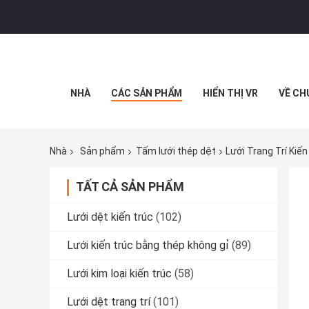
NHÀ
CÁC SẢN PHẨM
HIỂN THỊ VR
VỀ CH
Nhà
Sản phẩm
Tấm lưới thép dệt
Lưới Trang Trí Kiế
TẤT CẢ SẢN PHẨM
Lưới dệt kiến ​​trúc
(102)
Lưới kiến ​​trúc bằng thép không gỉ
(89)
Lưới kim loại kiến ​​trúc
(58)
Lưới dệt trang trí
(101)