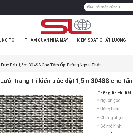
ÚNG TÔI
THAM QUAN NHÀ MÁY
KIỂM SOÁT CHẤT LƯỢNG
n ​​trúc Dệt 1,5m 304SS Cho Tấm Ốp Tường Ngoại Thất
Lưới trang trí kiến ​​trúc dệt 1,5m 304SS cho t
Thông tin chi tiết
Nguồn gốc:
Hàng hiệu:
Chứng nhận:
Số mô hình: