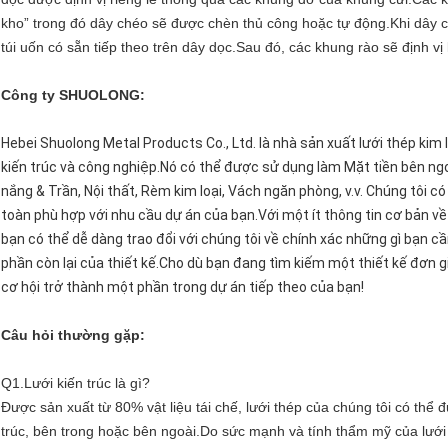
kho” trong đó dây chéo sẽ được chèn thủ công hoặc tự động.Khi dây ch
túi uốn có sẵn tiếp theo trên dây dọc.Sau đó, các khung rào sẽ định vị 
Công ty SHUOLONG:
Hebei Shuolong Metal Products Co., Ltd. là nhà sản xuất lưới thép ki
kiến ​​trúc và công nghiệp.Nó có thể được sử dụng làm Mặt tiền bên 
nắng & Trần, Nội thất, Rèm kim loại, Vách ngăn phòng, v.v. Chúng tôi có 
toàn phù hợp với nhu cầu dự án của bạn.Với một ít thông tin cơ bản về 
bạn có thể dễ dàng trao đổi với chúng tôi về chính xác những gì bạn c
phần còn lại của thiết kế.Cho dù bạn đang tìm kiếm một thiết kế đơn gi
cơ hội trở thành một phần trong dự án tiếp theo của bạn!
Câu hỏi thường gặp:
Q1.Lưới kiến ​​trúc là gì?
Được sản xuất từ ​​80% vật liệu tái chế, lưới thép của chúng tôi có thể đ
trúc, bên trong hoặc bên ngoài.Do sức mạnh và tính thẩm mỹ của lưới k