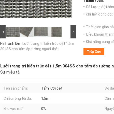
Thanh toán:
Số lượng đặt hàng
chi tiết đóng gói:
Thời gian giao hà
Điều khoản thanh
Khả năng cung c
Hình ảnh lớn :
Lưới trang trí kiến ​​trúc dệt 1,5m
304SS cho tấm ốp tường ngoại thất
Tiếp Xúc
Lưới trang trí kiến ​​trúc dệt 1,5m 304SS cho tấm ốp tường 
Sự miêu tả
Tên sản phẩm:
Tấm lưới dệt
Độ dày
Chiều rộng tối đa:
1,5m
Cân n
khu vực mở:
0%
Nguyê