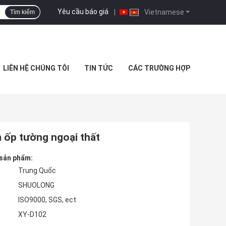
Yêu cầu báo giá
|
Vietnamese
Tìm kiếm
LIÊN HỆ CHÚNG TÔI
TIN TỨC
CÁC TRƯỜNG HỢP
ấm ốp tường ngoại thất
 sản phẩm:
Trung Quốc
SHUOLONG
ISO9000, SGS, ect
XY-D102