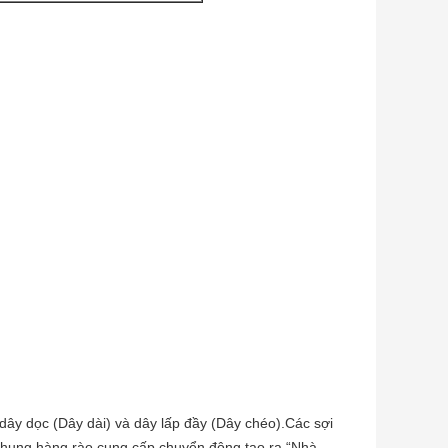
 dây dọc (Dây dài) và dây lấp đầy (Dây chéo).Các sợi
 khung hàng rào cung cấp chuyển động tạo ra “Nhà