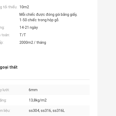
 tối thiểu:
10m2
Mỗi chiếc được đóng gói bằng giấy,
1-50 chiếc trong hộp gỗ.
ng:
14-21 ngày
 toán:
T/T
ấp:
2000m2 / tháng
ngoại thất
 lưới:
6mm
ặng:
13,8kg/m2
n liệu:
ss304, ss316, ss316L