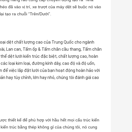
éo đã vào vị trí, xe trượt của máy dệt sẽ buộc nó vào
lại tạo ra chuỗi “Trên/Dưới”.
m loại dệt chất lượng cao của Trung Quốc cho ngành
ngoài, Lan can, Tấm ốp & Tấm chắn cầu thang, Tấm chắn
thể dệt lưới kiến ​​trúc đặc biệt, chất lượng cao, hoàn
các loại kim loại, đường kính dây, cao độ và độ uốn,
ần để việc lắp đặt lưới của bạn hoạt động hoàn hảo với
ản hay tùy chỉnh, lớn hay nhỏ, chúng tôi đánh giá cao
ược thiết kế để phù hợp với hầu hết mọi cấu trúc kiến ​​
iến ​​trúc bằng thép không gỉ của chúng tôi, nó cung