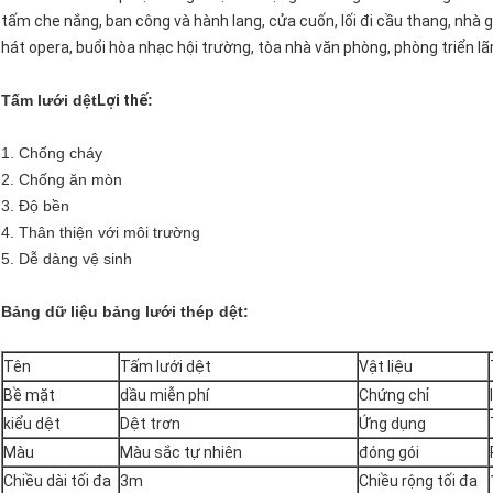
tấm che nắng, ban công và hành lang, cửa cuốn, lối đi cầu thang, nhà g
hát opera, buổi hòa nhạc hội trường, tòa nhà văn phòng, phòng triển 
Tấm lưới dệt
Lợi thế
:
1. Chống cháy
2. Chống ăn mòn
3. Độ bền
4. Thân thiện với môi trường
5. Dễ dàng vệ sinh
Bảng dữ liệu bảng lưới thép dệt:
Tên
Tấm lưới dệt
Vật liệu
Bề mặt
dầu miễn phí
Chứng chỉ
kiểu dệt
Dệt trơn
Ứng dụng
Màu
Màu sắc tự nhiên
đóng gói
Chiều dài tối đa
3m
Chiều rộng tối đa