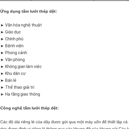
Ứng dụng tấm lưới thép dệt:
► Văn hóa nghệ thuật
► Giáo dục
► Chính phủ
► Bệnh viện
► Phong cảnh
► Văn phòng
► Không gian làm việc
► Khu dân cư
► Bán lẻ
► Thể thao giải trí
► Hạ tầng giao thông
Công nghệ tấm lưới thép dệt:
Các độ dài riêng lẻ của dây được gửi qua một máy uốn để thiết lập cả
dọc được định vị riêng lẻ thông qua các khung đỡ của khung cửi.Các