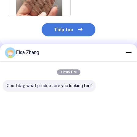
thép không gỉ kéo dài
2,5m
Tiếp tục
Elsa Zhang
Sản Phẩm Khuyến Cáo
12:05 PM
Good day, what product are you looking for?
Màng thép không gỉ
Độ bền kéo cao Độ
Mạng lưới sợi 
kính mạ hiện đại
bền trang trí lưới sợi
không gỉ trong
Không gian trang trí
thủy tinh mạ chống
thủy tinh mạ 
tường tường trần
cháy A1
bền kéo
Accents ISO Custom
Giá tốt nhất
Giá tốt nhất
Giá tốt n