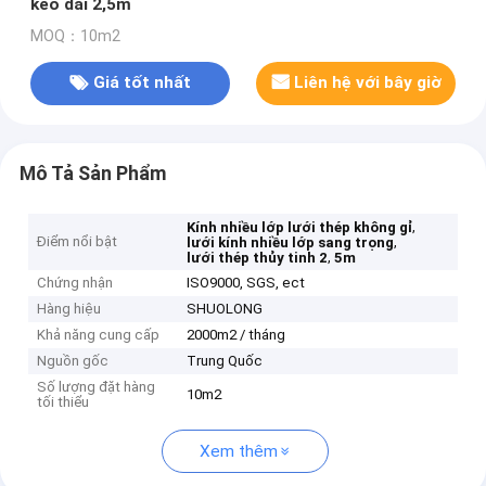
kéo dài 2,5m
MOQ：10m2
Giá tốt nhất
Liên hệ với bây giờ
Mô Tả Sản Phẩm
,
Kính nhiều lớp lưới thép không gỉ
Điểm nổi bật
,
lưới kính nhiều lớp sang trọng
,
lưới thép thủy tinh 2
5m
Chứng nhận
ISO9000, SGS, ect
Hàng hiệu
SHUOLONG
Khả năng cung cấp
2000m2 / tháng
Nguồn gốc
Trung Quốc
Số lượng đặt hàng
10m2
tối thiểu
Xem thêm